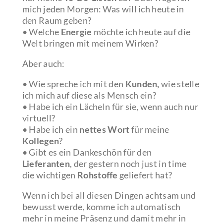
mich jeden Morgen: Was will ich heute in
den Raum geben?
• Welche
Energie
möchte ich heute auf die
Welt bringen mit meinem Wirken?
Aber auch:
• Wie spreche ich mit den
Kunden,
wie stelle
ich mich auf diese als Mensch ein?
• Habe ich ein Lächeln für sie, wenn auch nur
virtuell?
• Habe ich ein
nettes Wort
für meine
Kollegen
?
• Gibt es ein Dankeschön für den
Lieferanten
, der gestern noch just in time
die wichtigen
Rohstoffe
geliefert hat?
Wenn ich bei all diesen Dingen achtsam und
bewusst werde, komme ich automatisch
mehr in meine Präsenz und damit mehr in