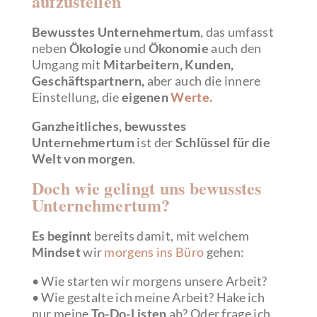
aufzustellen
Bewusstes Unternehmertum
, das umfasst
neben
Ökologie
und
Ökonomie
auch den
Umgang mit
Mitarbeitern,
Kunden,
Geschäftspartnern,
aber auch die innere
Einstellung
,
die
eigenen
Werte.
Ganzheitliches, bewusstes
Unternehmertum
ist der
Schlüssel für die
Welt von morgen
.
Doch wie gelingt uns bewusstes
Unternehmertum?
Es beginnt
bereits damit, mit welchem
Mindset
wir
morgens ins Büro
gehen:
• Wie starten wir morgens unsere Arbeit?
• Wie gestalte ich meine Arbeit? Hake ich
nur meine
To-Do-Listen
ab? Oder frage ich