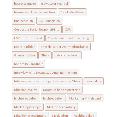
besseres Image
Bewusster Wandel
bewusstes Unternehmertum
Blockaden lösen
Businessplan
CO2 Ausgleich
Corporate Social Responsibility
CSR
CSR für Mittelstand
CSR Kommunikationsstrategie
Energie-Bilder
Energie-Bilder Affirmationskunst
Glaubenssätze
Glück
glückliches leben
höhere Bekanntheit
Interviewreihe Bewusstes Unternehmertum
Interviewreihe wo bitte geht es hier zum Glück
Journaling
Klimaneutralität
Kommunikationsstrategie
leichteres Leben
leichtes Leben
Marketing Mittelstand
Marketingstrategie
Mitarbeiterbindung
Mitarbeitergewinnung
Motivation
Nachhaltigkeit