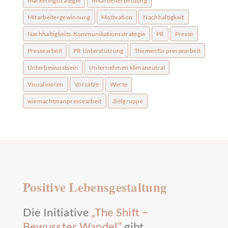
Marketingstrategie
Mitarbeiterbindung
Mitarbeitergewinnung
Motivation
Nachhaltigkeit
Nachhaltigkeits-Kommunikationsstrategie
PR
Presse
Pressearbeit
PR Unterstützung
Themenfürpressearbeit
Unterbewusstsein
Unternehmen klimaneutral
Visualisieren
Vorsätze
Werte
wiemachtmanpressearbeit
Zielgruppe
Positive Lebensgestaltung
Die Initiative
„The Shift –
Bewusster Wandel“
gibt