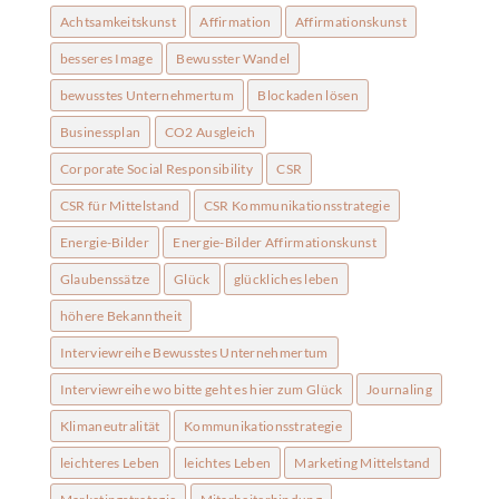
Achtsamkeitskunst
Affirmation
Affirmationskunst
besseres Image
Bewusster Wandel
bewusstes Unternehmertum
Blockaden lösen
Businessplan
CO2 Ausgleich
Corporate Social Responsibility
CSR
CSR für Mittelstand
CSR Kommunikationsstrategie
Energie-Bilder
Energie-Bilder Affirmationskunst
Glaubenssätze
Glück
glückliches leben
höhere Bekanntheit
Interviewreihe Bewusstes Unternehmertum
Interviewreihe wo bitte geht es hier zum Glück
Journaling
Klimaneutralität
Kommunikationsstrategie
leichteres Leben
leichtes Leben
Marketing Mittelstand