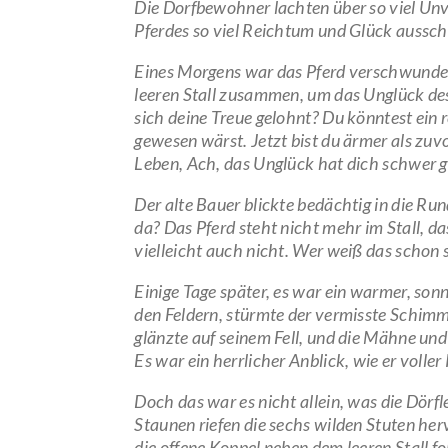
Die Dorfbewohner lachten über so viel Unv
Pferdes so viel Reichtum und Glück aussc
Eines Morgens war das Pferd verschwunden
leeren Stall zusammen, um das Unglück des 
sich deine Treue gelohnt? Du könntest ein 
gewesen wärst. Jetzt bist du ärmer als zuv
Leben, Ach, das Unglück hat dich schwer g
Der alte Bauer blickte bedächtig in die Ru
da? Das Pferd steht nicht mehr im Stall, das 
vielleicht auch nicht. Wer weiß das schon 
Einige Tage später, es war ein warmer, sonn
den Feldern, stürmte der vermisste Schimm
glänzte auf seinem Fell, und die Mähne und
Es war ein herrlicher Anblick, wie er volle
Doch das war es nicht allein, was die Dörf
Staunen riefen die sechs wilden Stuten her
die offene Koppel neben dem leeren Stall fo