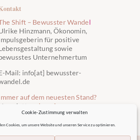
Kontakt
The Shift – Bewusster Wande
l
Ulrike Hinzmann, Ökonomin,
Impulsgeberin für positive
Lebensgestaltung sowie
bewusstes Unternehmertum
E-Mail: info[at] bewusster-
wandel.de
Immer auf dem neuesten Stand?
Newsletter
abonnieren
.
Cookie-Zustimmung verwalten
en Cookies, um unsere Website und unseren Service zu optimieren.