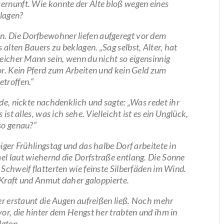
ernunft. Wie konnte der Alte bloß wegen eines
hlagen?
. Die Dorfbewohner liefen aufgeregt vor dem
alten Bauers zu beklagen. „Sag selbst, Alter, hat
reicher Mann sein, wenn du nicht so eigensinnig
or. Kein Pferd zum Arbeiten und kein Geld zum
etroffen.“
nde, nickte nachdenklich und sagte: „Was redet ihr
ist alles, was ich sehe. Vielleicht ist es ein Unglück,
so genau?“
iger Frühlingstag und das halbe Dorf arbeitete in
el laut wiehernd die Dorfstraße entlang. Die Sonne
 Schweif flatterten wie feinste Silberfäden im Wind.
r Kraft und Anmut daher galoppierte.
ler erstaunt die Augen aufreißen ließ. Noch mehr
vor, die hinter dem
Hengst her trabten und ihm in
lgten.