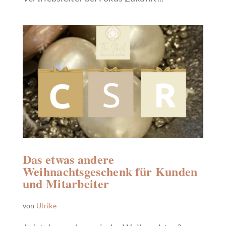
Das etwas andere
Weihnachtsgeschenk für Kunden
und Mitarbeiter
von
Ulrike