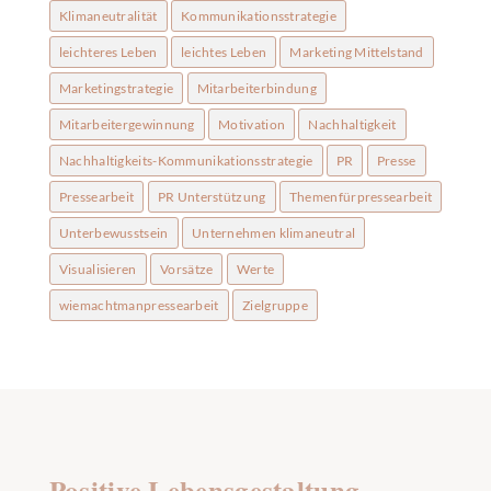
Klimaneutralität
Kommunikationsstrategie
leichteres Leben
leichtes Leben
Marketing Mittelstand
Marketingstrategie
Mitarbeiterbindung
Mitarbeitergewinnung
Motivation
Nachhaltigkeit
Nachhaltigkeits-Kommunikationsstrategie
PR
Presse
Pressearbeit
PR Unterstützung
Themenfürpressearbeit
Unterbewusstsein
Unternehmen klimaneutral
Visualisieren
Vorsätze
Werte
wiemachtmanpressearbeit
Zielgruppe
Positive Lebensgestaltung