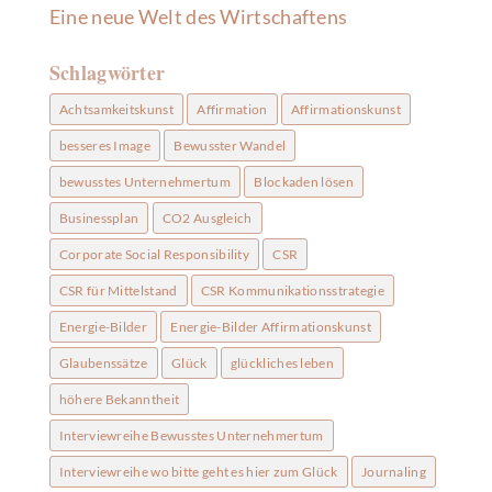
Eine neue Welt des Wirtschaftens
Schlagwörter
Achtsamkeitskunst
Affirmation
Affirmationskunst
besseres Image
Bewusster Wandel
bewusstes Unternehmertum
Blockaden lösen
Businessplan
CO2 Ausgleich
Corporate Social Responsibility
CSR
CSR für Mittelstand
CSR Kommunikationsstrategie
Energie-Bilder
Energie-Bilder Affirmationskunst
Glaubenssätze
Glück
glückliches leben
höhere Bekanntheit
Interviewreihe Bewusstes Unternehmertum
Interviewreihe wo bitte geht es hier zum Glück
Journaling